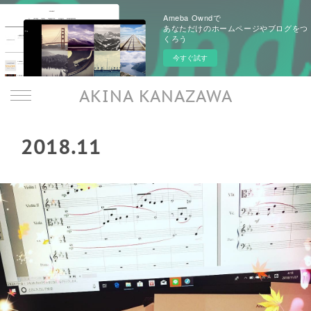
Ameba Owndで
あなただけのホームページやブログをつ
くろう
今すぐ試す
AKINA KANAZAWA
2018
.
11